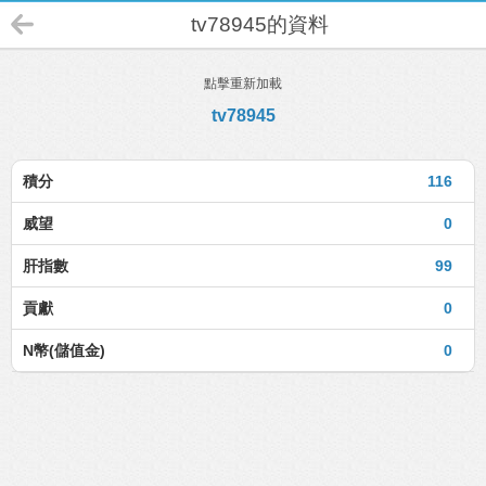
tv78945的資料
點擊重新加載
tv78945
積分
116
威望
0
肝指數
99
貢獻
0
N幣(儲值金)
0