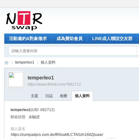
活動邀約&對象徵求
成為贊助會員
LINE成人聯誼交友群
temperleo1
個人資料
temperleo1
https://www.94intr.com/?682712
NT
›
›
主題
日誌
相冊
個人資料
temperleo1
(UID: 682712)
郵箱狀態
未驗證
個人簽名
https://zumpadpro.zum.de/tR6xaMLCTAGzh168Zjluaw/