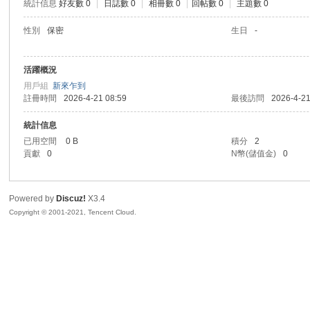
統計信息
好友數 0
|
日誌數 0
|
相冊數 0
|
回帖數 0
|
主題數 0
R
性別
保密
生日
-
活躍概況
用戶組
新來乍到
註冊時間
2026-4-21 08:59
最後訪問
2026-4-21
統計信息
已用空間
0 B
積分
2
貢獻
0
N幣(儲值金)
0
私
Powered by
Discuz!
X3.4
Copyright © 2001-2021, Tencent Cloud.
密