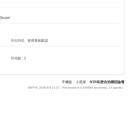
jluaw/
所在時區
使用系統默認
肝指數
2
手機版
|
小黑屋
|
NTR私密自拍聯誼論壇
GMT+8, 2026-8-8 21:27
, Processed in 0.035864 second(s), 14 queries .