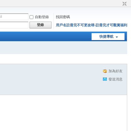
自動登錄
找回密碼
登錄
用戶名註冊完不可更改唷-註冊完才可觀賞福利
快捷導航
加為好友
發送消息