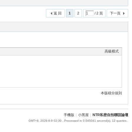
返 回
1
2
/ 2 頁
下一頁
高級模式
本版積分規則
手機版
|
小黑屋
|
NTR私密自拍聯誼論壇
GMT+8, 2026-8-9 02:30
, Processed in 0.045041 second(s), 12 queries .