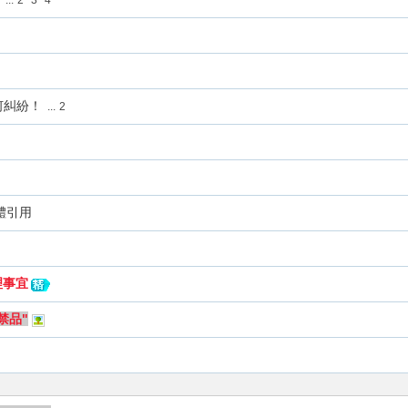
...
2
3
4
何糾紛！
...
2
體引用
理事宜
禁品"