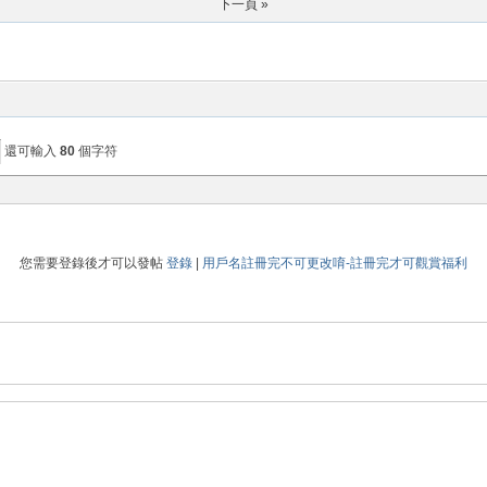
下一頁 »
還可輸入
80
個字符
您需要登錄後才可以發帖
登錄
|
用戶名註冊完不可更改唷-註冊完才可觀賞福利