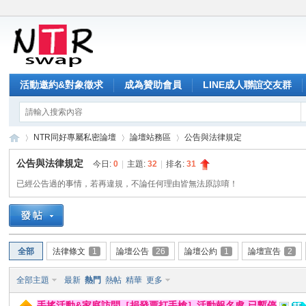
活動邀約&對象徵求
成為贊助會員
LINE成人聯誼交友群
NTR同好專屬私密論壇
論壇站務區
公告與法律規定
公告與法律規定
今日:
0
|
主題:
32
|
排名:
31
已經公告過的事情，若再違規，不論任何理由皆無法原諒唷！
NT
»
›
›
全部
法律條文
1
論壇公告
26
論壇公約
1
論壇宣告
2
全部主題
最新
熱門
熱帖
精華
更多
手搖活動&家庭訪問［捐發票打手槍］活動報名處-已暫停