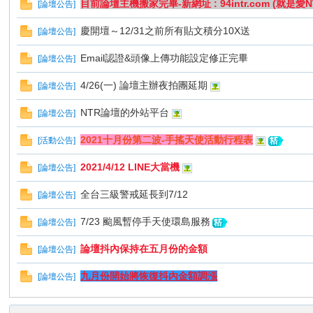
目前論壇主機搬家完畢-新網址 : 94intr.com (就是愛NT
[
論壇公告
]
慶開壇～12/31之前所有貼文積分10X送
[
論壇公告
]
Email認證&頭像上傳功能設定修正完畢
[
論壇公告
]
4/26(一) 論壇主辦夜拍團延期
[
論壇公告
]
NTR論壇的外站平台
[
論壇公告
]
自
2021十月份第二波-手搖天使活動行程表
[
活動公告
]
2021/4/12 LINE大當機
[
論壇公告
]
全台三級警戒延長到7/12
[
論壇公告
]
7/23 颱風暫停手天使環島服務
[
論壇公告
]
論壇抖內保持在五月份的金額
[
論壇公告
]
拍
九月份開始將恢復抖內金額調漲
[
論壇公告
]