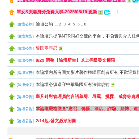
單女&夫妻身分免費入群-2025/05/19 更新
R
...
2
論壇公約
[
論壇公約
]
...
2
3
4
5
6
..
8
本論壇只提供NTR同好交流的平台，不負責與介入任
[
論壇宣告
]
酸民零容忍
[
論壇公告
]
8/29 調整【論壇新生】以上等級發文權限
[
論壇公告
]
本論壇內所有圖文影片著作權歸原創者所有,不歡迎媒
[
論壇宣告
]
私
本論壇必須遵守中華民國所有法律規範
[
法律條文
]
舉凡針對管理員的言語羞辱、辱罵、挑釁、威脅等處
[
論壇公告
]
本論壇嚴格徹查"應召、傳播、酒店、詐騙、賭博、違
[
論壇公告
]
2/14起-發文必須附圖
[
論壇公告
]
密