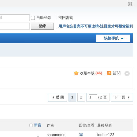
自動登錄
找回密碼
登錄
用戶名註冊完不可更改唷-註冊完才可觀賞福利
快捷導航
收藏本版
(
46
)
|
訂閱
返 回
1
2
/ 2 頁
下一頁
新窗
作者
回復/查看
最後發表
shanmeme
30
toober123