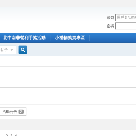
賬號
密碼
北中南非營利手搖活動
小禮物義賣專區
帖子
搜
索
活動公告
2