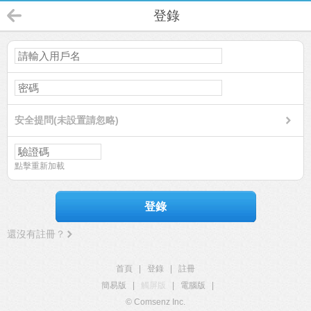
登錄
安全提問(未設置請忽略)
點擊重新加載
登錄
還沒有註冊？
首頁
|
登錄
|
註冊
簡易版
|
觸屏版
|
電腦版
|
© Comsenz Inc.