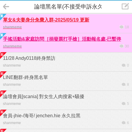
論壇黑名單(不接受申訴永久拉黑)
單女&夫妻身分免費入群-2025/05/19 更新
shanmeme
18
手搖活動&家庭訪問［捐發票打手槍］活動報名處-已暫停
shanmeme
30
11/28 Andy0118終身禁訪
shanmeme
0
LINE翻群-終身黑名單
shanmeme
8
論壇會員[scania] 對女生人肉搜索+騷擾
shanmeme
5
會員-jhie-/海哥/ jenchen.hie 永久拉黑
shanmeme
6