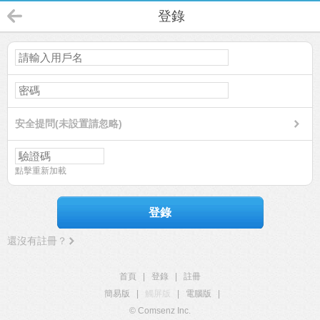
登錄
安全提問(未設置請忽略)
點擊重新加載
登錄
還沒有註冊？
首頁
|
登錄
|
註冊
簡易版
|
觸屏版
|
電腦版
|
© Comsenz Inc.