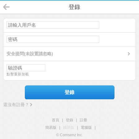
登錄
安全提問(未設置請忽略)
點擊重新加載
登錄
還沒有註冊？
首頁
|
登錄
|
註冊
簡易版
|
觸屏版
|
電腦版
|
© Comsenz Inc.