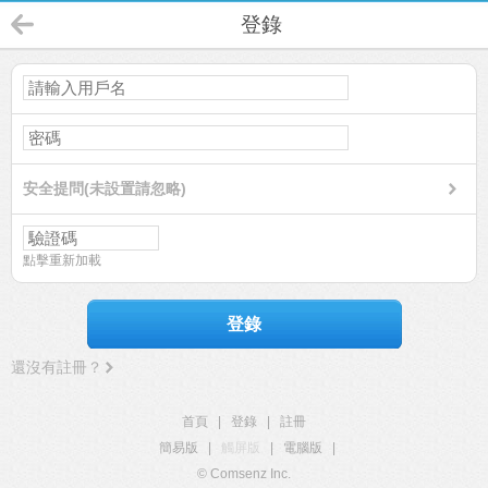
登錄
安全提問(未設置請忽略)
點擊重新加載
登錄
還沒有註冊？
首頁
|
登錄
|
註冊
簡易版
|
觸屏版
|
電腦版
|
© Comsenz Inc.