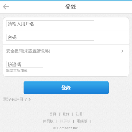
登錄
安全提問(未設置請忽略)
點擊重新加載
登錄
還沒有註冊？
首頁
|
登錄
|
註冊
簡易版
|
觸屏版
|
電腦版
|
© Comsenz Inc.