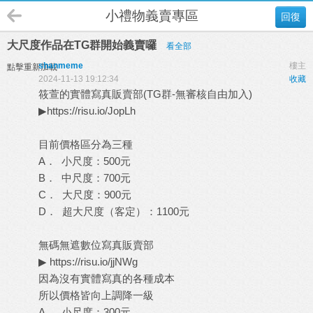
小禮物義賣專區
回復
大尺度作品在TG群開始義賣囉
看全部
shanmeme
樓主
點擊重新加載
2024-11-13 19:12:34
收藏
筱萱的實體寫真販賣部(TG群-無審核自由加入)
▶︎
https://risu.io/JopLh
目前價格區分為三種
A． 小尺度：500元
B． 中尺度：700元
C． 大尺度：900元
D． 超大尺度（客定）：1100元
無碼無遮數位寫真販賣部
▶
https://risu.io/jjNWg
因為沒有實體寫真的各種成本
所以價格皆向上調降一級
A． 小尺度：300元