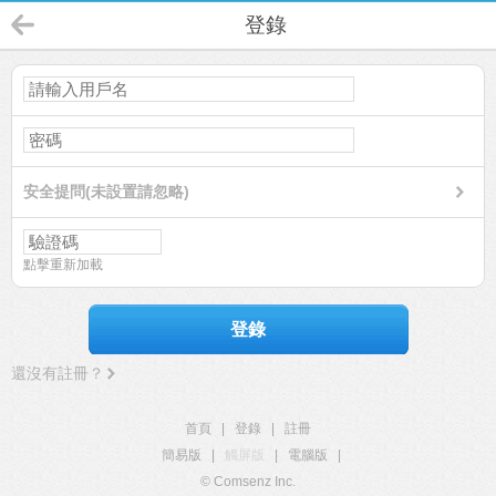
登錄
安全提問(未設置請忽略)
點擊重新加載
登錄
還沒有註冊？
首頁
|
登錄
|
註冊
簡易版
|
觸屏版
|
電腦版
|
© Comsenz Inc.