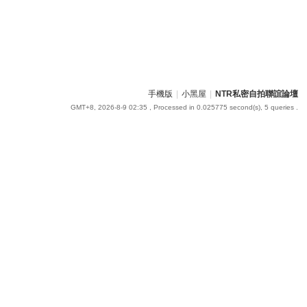
手機版
|
小黑屋
|
NTR私密自拍聯誼論壇
GMT+8, 2026-8-9 02:35
, Processed in 0.025775 second(s), 5 queries .