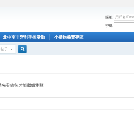
賬號
密碼
北中南非營利手搖活動
小禮物義賣專區
帖子
搜
索
請先登錄後才能繼續瀏覽