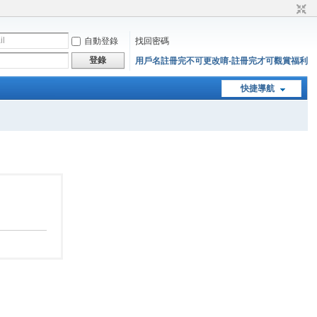
自動登錄
找回密碼
登錄
用戶名註冊完不可更改唷-註冊完才可觀賞福利
快捷導航