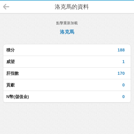
洛克馬的資料
點擊重新加載
洛克馬
積分
188
威望
1
肝指數
170
貢獻
0
N幣(儲值金)
0