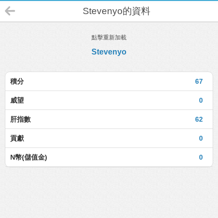
Stevenyo的資料
點擊重新加載
Stevenyo
積分
67
威望
0
肝指數
62
貢獻
0
N幣(儲值金)
0