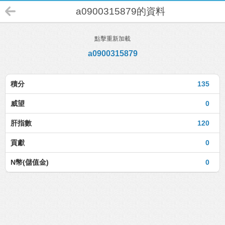
a0900315879的資料
點擊重新加載
a0900315879
積分
135
威望
0
肝指數
120
貢獻
0
N幣(儲值金)
0