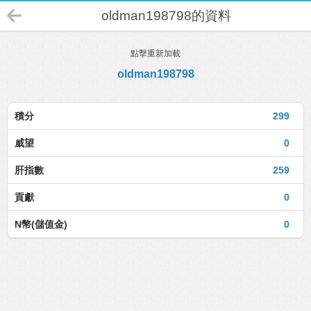
oldman198798的資料
點擊重新加載
oldman198798
積分
299
威望
0
肝指數
259
貢獻
0
N幣(儲值金)
0