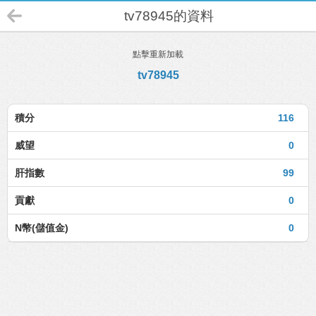
tv78945的資料
點擊重新加載
tv78945
積分
116
威望
0
肝指數
99
貢獻
0
N幣(儲值金)
0